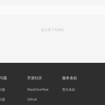
该分类下无课程
问题
开源社区
服务条款
问题
StackOverflow
责任条款
问题
Github