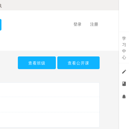
载
登录
注册
学
习
中
心
查看班级
查看公开课