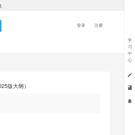
载
登录
注册
学
习
中
心
025版大纲）