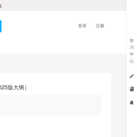
载
登录
注册
学
习
中
心
025版大纲）