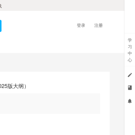
载
登录
注册
学
习
中
心
025版大纲）