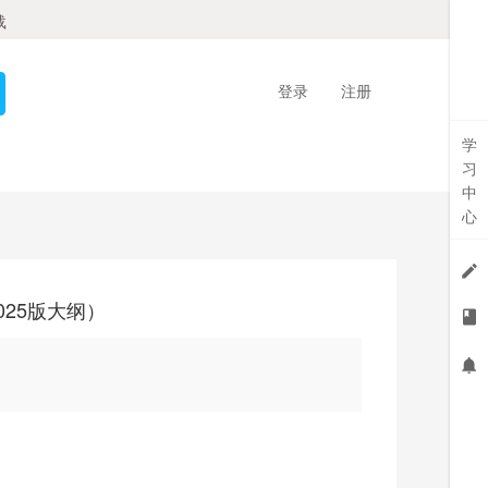
载
登录
注册
学
习
中
心
025版大纲）