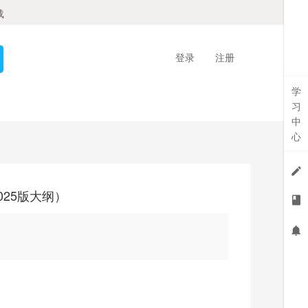
载
登录
注册
学
习
中
心
025版大纲）