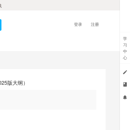
载
登录
注册
学
习
中
心
025版大纲）