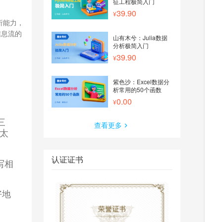
征工程极简入门
39.90
析能力，
信息流的
山有木兮：Julia数据
分析极简入门
39.90
紫色沙：Excel数据分
析常用的50个函数
0.00
三
查看更多
太
认证证书
写相
好地