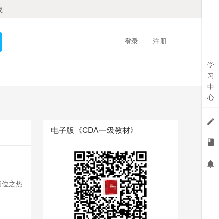
载
登录
注册
学
习
中
心
电子版《CDA一级教材》
岗位之热