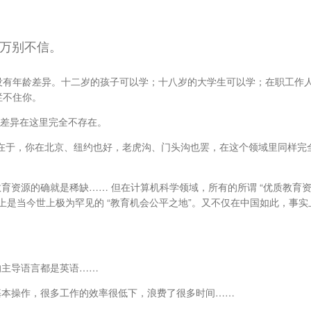
千万别不信。
本没有年龄差异。十二岁的孩子可以学；十八岁的大学生可以学；在职工作
拦不住你。
差异在这里完全不存在。
惠在于，你在北京、纽约也好，老虎沟、门头沟也罢，在这个领域里同样完
资源的确就是稀缺…… 但在计算机科学领域，所有的所谓 “优质教育资源
上是当今世上极为罕见的 “教育机会公平之地”。又不仅在中国如此，事实
的主导语言都是英语……
基本操作，很多工作的效率很低下，浪费了很多时间……