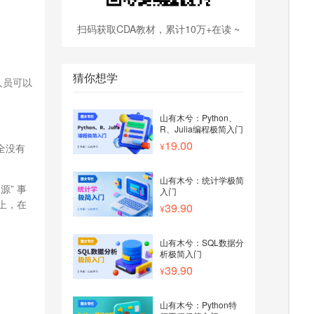
扫码获取CDA教材，累计10万+在读 ~
猜你想学
人员可以
山有木兮：Python、
R、Julia编程极简入门
19.00
全没有
山有木兮：统计学极简
” 事
入门
上，在
39.90
山有木兮：SQL数据分
析极简入门
39.90
山有木兮：Python特