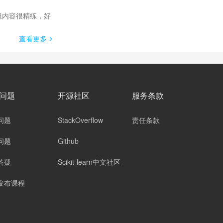
但内容很精练，好
查看更多
问题
开源社区
服务条款
问题
StackOverflow
责任条款
问题
Github
答疑
Scikit-learn中文社区
发布课程