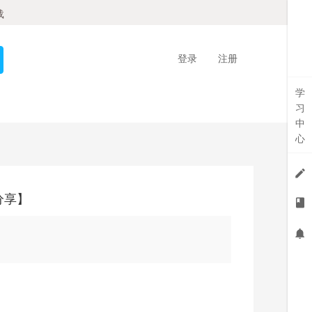
载
登录
注册
学
习
中
心
分享】