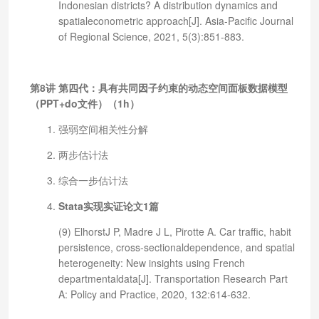
Indonesian districts? A distribution dynamics and
spatialeconometric approach[J]. Asia-Pacific Journal
of Regional Science, 2021, 5(3):851-883.
第8讲 第四代：具有共同因子约束的动态空间面板数据模型
（PPT+do文件）（1h）
强弱空间相关性分解
两步估计法
综合一步估计法
Stata实现实证论文1篇
(9) ElhorstJ P, Madre J L, Pirotte A. Car traffic, habit
persistence, cross-sectionaldependence, and spatial
heterogeneity: New insights using French
departmentaldata[J]. Transportation Research Part
A: Policy and Practice, 2020, 132:614-632.