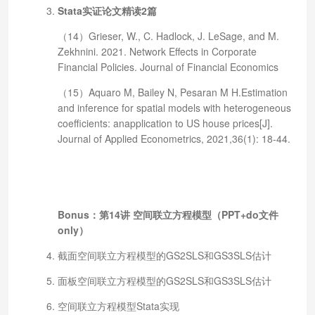
Stata实证论文精读2篇
（14）Grieser, W., C. Hadlock, J. LeSage, and M.
Zekhnini. 2021. Network Effects in Corporate
Financial Policies. Journal of Financial Economics
（15）Aquaro M, Bailey N, Pesaran M H.Estimation
and inference for spatial models with heterogeneous
coefficients: anapplication to US house prices[J].
Journal of Applied Econometrics, 2021,36(1): 18-44.
Bonus
：
第14讲 空间联立方程模型（PPT+do文件
only
）
截面空间联立方程模型的GS2SLS和GS3SLS估计
面板空间联立方程模型的GS2SLS和GS3SLS估计
空间联立方程模型Stata实现