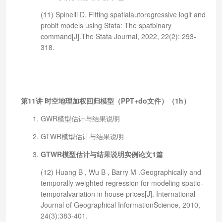
(11) Spinelli D. Fitting spatialautoregressive logit and
probit models using Stata: The spatbinary
command[J].The Stata Journal, 2022, 22(2): 293-
318.
第11讲 时空地理加权回归模型（PPT+do文件）（1h）
GWR模型估计与结果说明
GTWR模型估计与结果说明
GTWR模型估计与结果说明实例论文1篇
(12) Huang B , Wu B , Barry M .Geographically and
temporally weighted regression for modeling spatio-
temporalvariation in house prices[J]. International
Journal of Geographical InformationScience, 2010,
24(3):383-401.