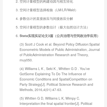
空间计量模型的构建动因与相互转化
空间计量模型选择检验（LM/LR/Wald）
参数估计的直接效应与间接效应分解
空间计量模型的参数估计（极大似然估计方法）
Stata实现实证论文3篇（公共治理与空间政治学应用）
(3)
Scott J Cook et al. Beyond Policy Diffusion:Spatial
Econometric Models of Public Administration, Journal
of PublicAdministration Research and Theory,
muy050.
(4) Williams L K , Seki K , Whitten G D . You’ve
GotSome Explaining To Do The Influence of
Economic Conditions and SpatialCompetition on
Party Strategy[J]. Political Science Research and
Methods, 2016,4(01):47-63.
(5) Whitten G D, Williams L K, Wimpy C.
Interpretation:the final spatial frontier[J]. Political