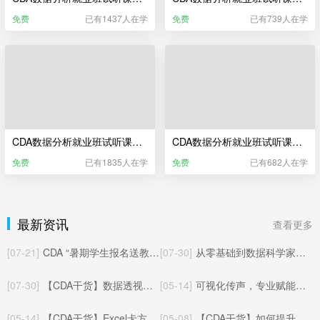
免费
已有1437人在学
免费
已有739人在学
CDA数据分析就业班试听课——Excel业务数据分析（更新于2025年06月）
CDA数据分析就业班试听课——Power BI商业智能分析
免费
已有1835人在学
免费
已有682人在学
最新资讯
查看更多
[07-21]
CDA “暑期学生报名送教材” 活动已开启！
[07-30]
从零基础到数据科学家：CDA三本官方教材全解读
[07-30]
【CDA干货】数据透视表数据批量对应匹配其他工作表的方法与实操应用
[05-14]
可视化传声，专业赋能：CDA数据分析师玩转统计制图核心价值
[05-14]
【CDA干货】Excel卡方检验完整教程：从零上手，轻松搞定统计显著性检验
[05-08]
【CDA干货】如何提升数据分析能力：从入门到精通的系统化成长路径