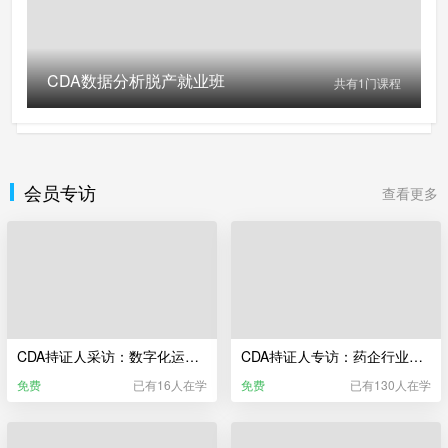
CDA数据分析脱产就业班
共有
1
门课程
会员专访
查看更多
CDA持证人采访：数字化运维转型 为什么是大势所趋？
CDA持证人专访：药企行业，做数据分析师是什么体验？
免费
已有16人在学
免费
已有130人在学