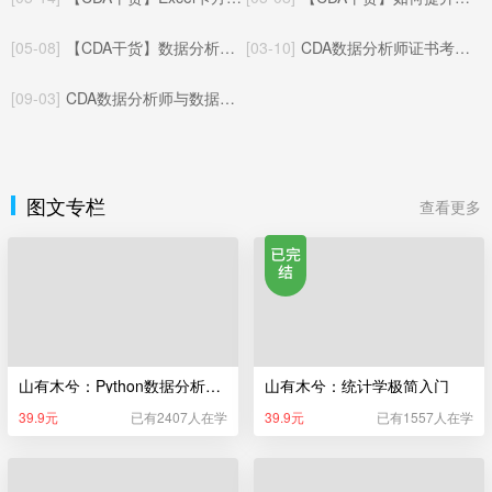
[05-08]
【CDA干货】数据分析与A/B测试：相辅相成的数据决策闭环
[03-10]
CDA数据分析师证书考试体系（更新于2025年05月22日）
[09-03]
CDA数据分析师与数据指标：基础概念与协同逻辑
图文专栏
查看更多
山有木兮：Python数据分析极简入门
山有木兮：统计学极简入门
39.9元
已有2407人在学
39.9元
已有1557人在学