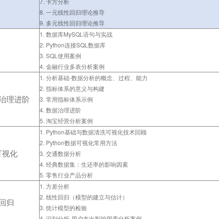
7. 卡方分析
8. 一元线性回归理论推导
9. 多元线性回归理论推导
1. 数据库MySQL语句与实战
2. Python连接SQL数据库
3. SQL使用案例
4. 金融行业多表分析案例
1. 分析基础-数据分析的概念、过程、能力
2. 指标体系的意义与构建
治理进阶
3. 常用指标体系示例
4. 数据治理进阶
5. 淘宝经营分析案例
1. Python基础与数据清洗可视化技术回顾
2. Python数据可视化常用方法
可视化
3. 交通数据分析
4. 经典数据集：生还率的影响因素
5.
零售行业产品分析
1. 方差分析
2. 线性回归（模型的建立与估计）
回归
3. 统计模型的检验
4
. 识别分析-用户支出影响因素分析案例