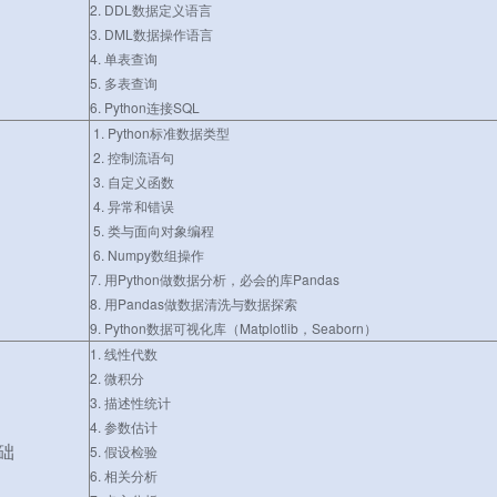
2. DDL数据定义语言
3. DML数据操作语言
4. 单表查询
5. 多表查询
6. Python连接SQL
1. Python标准数据类型
2. 控制流语句
3. 自定义函数
4. 异常和错误
5. 类与面向对象编程
6. Numpy数组操作
7. 用Python做数据分析，必会的库Pandas
8. 用Pandas做数据清洗与数据探索
9. Python数据可视化库（Matplotlib，Seaborn）
1. 线性代数
2. 微积分
3. 描述性统计
4. 参数估计
础
5. 假设检验
6. 相关分析