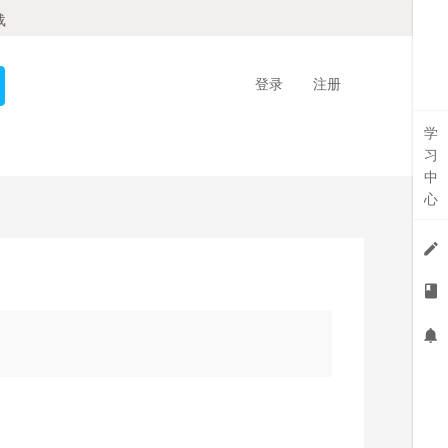
载
登录
注册
学
习
中
心