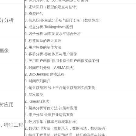
1. 逻辑回归（模型的建立与估计）
2. 模型评估
分分析
3. 信息压缩-主成分分析与因子分析（数据降维）
4
. 成交分析-Talkingviews案例
5. 因子分析-城市发展水平综合分析
1. 标签体系的设计原理
2. 用户标签的制作方法
画像
3. 客群分析-标签体系与用户画像
4
. 应用用户画像-信用卡持卡用户画像实战案例
1. 时间序列分析（ARIMA算法）
2. Box-Jenkins 建模流程
3. 时间序列回归
4
. 销售额预测-线上平台销售额预测实战案例
1. 层次聚类
2. Kmeans聚类
树应用
3. 聚类分析评价方法-决策树应用
4. 用户分群-金融行业运营案例
1. 数据采集（概率与非概率抽样）
，特征工程
2. 数据处理方法（数据录入，数据清洗，数据编码）
3. 特征工程基础（特征预处理，特征的选择与转换）