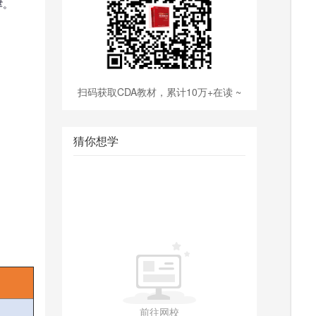
撑。
扫码获取CDA教材，累计10万+在读 ~
猜你想学
前往网校