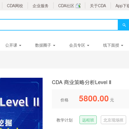
CDA网校
企业服务
CDA社区
关于CDA
App下
公开课
数据圈子
会员专区
线下面授
CDA 商业策略分析Level Ⅱ
5800.00
价格
元
教学计划
远程班
北京现场班