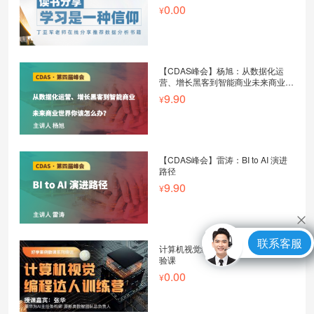
0.00
【CDAS峰会】杨旭：从数据化运
营、增长黑客到智能商业未来商业世
界你该怎么办？
9.90
【CDAS峰会】雷涛：BI to AI 演进
路径
9.90
联系客服
计算机视觉编程达人训练营-直播体
验课
0.00