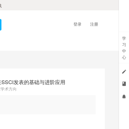
载
登录
注册
学
习
中
心
)在SSCI发表的基础与进阶应用
家学术方向