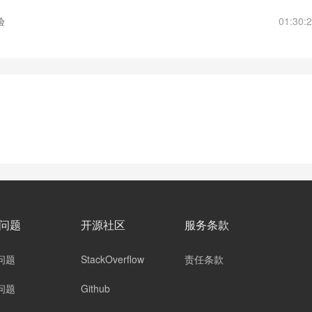
验
01:30:
问题
开源社区
服务条款
问题
StackOverflow
责任条款
问题
Github