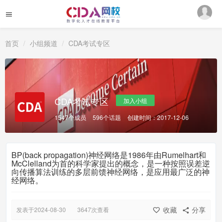
首页
小组频道
CDA考试专区
CDA考试专区
加入小组
1547个成员
596个话题
创建时间：2017-12-06
BP(back propagation)神经网络是1986年由Rumelhart和
McClelland为首的科学家提出的概念，是一种按照误差逆
向传播算法训练的多层前馈神经网络，是应用最广泛的神
经网络。
收藏
分享
发表于2024-08-30
3647次查看