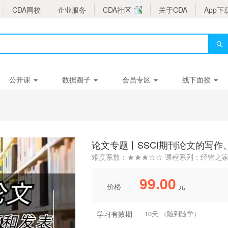
CDA网校
企业服务
CDA社区
关于CDA
App下
公开课
数据圈子
会员专区
线下面授
论文专题丨SSCI期刊论文的写作
难度系数：★★★☆☆ 课程系列：经管之
99.00
价格
元
学习有效期
10天 （随到随学）