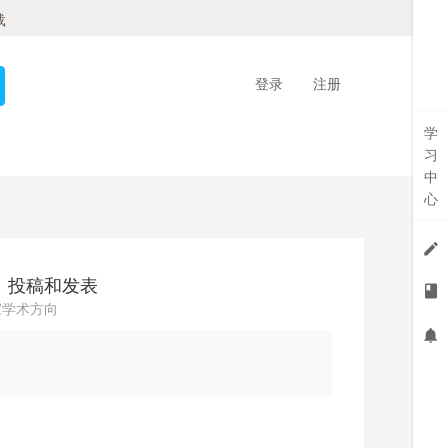
载
登录
注册
学
习
中
心
、投稿和发表
家学术方向