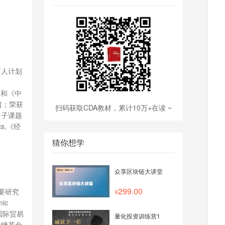
百人计划
际刊物和《中
篇；荣获
扫码获取CDA教材，累计10万+在读 ~
目子课题
ics,《经
猜你想学
众享区块链大讲堂
299.00
要研究
mic
介国际贸易
量化投资训练营1
大镛基金