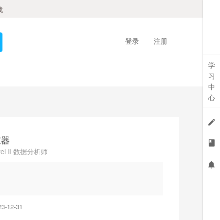
载
登录
注册
学
习
中
心
重器
l Ⅱ 数据分析师
-12-31