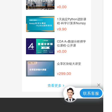
0.00
1天搞定Python进阶课
程-科学计算库Numpy
9.90
CDA A+数据分析师学
位课程-公开课
0.00
众享区块链大讲堂
299.00
查看更多
联系客服