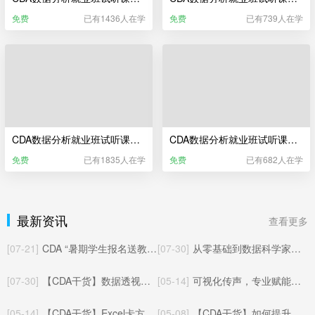
免费
已有1436人在学
免费
已有739人在学
CDA数据分析就业班试听课——Excel业务数据分析（更新于2025年06月）
CDA数据分析就业班试听课——Power BI商业智能分析
免费
已有1835人在学
免费
已有682人在学
最新资讯
查看更多
[07-21]
CDA “暑期学生报名送教材” 活动已开启！
[07-30]
从零基础到数据科学家：CDA三本官方教材全解读
[07-30]
【CDA干货】数据透视表数据批量对应匹配其他工作表的方法与实操应用
[05-14]
可视化传声，专业赋能：CDA数据分析师玩转统计制图核心价值
[05-14]
【CDA干货】Excel卡方检验完整教程：从零上手，轻松搞定统计显著性检验
[05-08]
【CDA干货】如何提升数据分析能力：从入门到精通的系统化成长路径