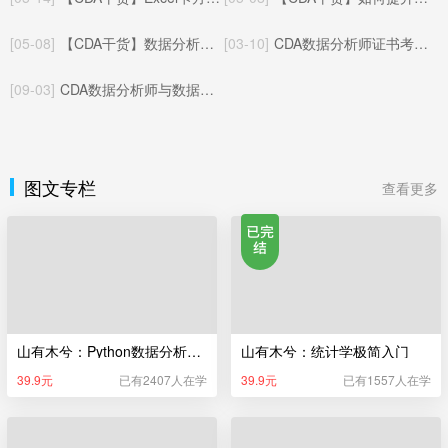
[05-08]
【CDA干货】数据分析与A/B测试：相辅相成的数据决策闭环
[03-10]
CDA数据分析师证书考试体系（更新于2025年05月22日）
[09-03]
CDA数据分析师与数据指标：基础概念与协同逻辑
图文专栏
查看更多
山有木兮：Python数据分析极简入门
山有木兮：统计学极简入门
39.9元
已有2407人在学
39.9元
已有1557人在学