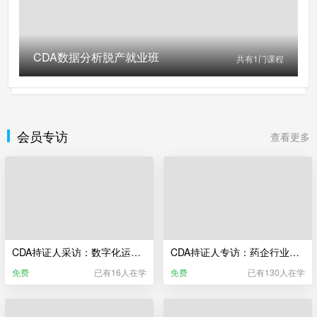
CDA数据分析脱产就业班
共有
1
门课程
会员专访
查看更多
CDA持证人采访：数字化运维转型 为什么是大势所趋？
CDA持证人专访：药企行业，做数据分析师是什么体验？
免费
已有16人在学
免费
已有130人在学