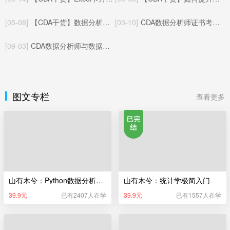
[05-08]
【CDA干货】数据分析与A/B测试：相辅相成的数据决策闭环
[03-10]
CDA数据分析师证书考试体系（更新于2025年05月22日）
[09-03]
CDA数据分析师与数据指标：基础概念与协同逻辑
图文专栏
查看更多
山有木兮：Python数据分析极简入门
山有木兮：统计学极简入门
39.9元
已有2407人在学
39.9元
已有1557人在学