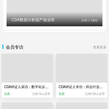
CDA数据分析脱产就业班
共有
1
门课程
会员专访
查看更多
CDA持证人采访：数字化运维转型 为什么是大势所趋？
CDA持证人专访：药企行业，做数据分析师是什么体验？
免费
已有16人在学
免费
已有130人在学