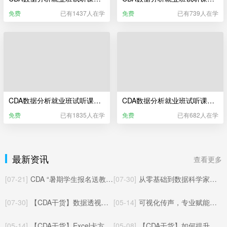
免费
已有1437人在学
免费
已有739人在学
CDA数据分析就业班试听课——Excel业务数据分析（更新于2025年06月）
CDA数据分析就业班试听课——Power BI商业智能分析
免费
已有1835人在学
免费
已有682人在学
最新资讯
查看更多
[07-21]
CDA “暑期学生报名送教材” 活动已开启！
[07-30]
从零基础到数据科学家：CDA三本官方教材全解读
[07-30]
【CDA干货】数据透视表数据批量对应匹配其他工作表的方法与实操应用
[05-14]
可视化传声，专业赋能：CDA数据分析师玩转统计制图核心价值
[05-14]
【CDA干货】Excel卡方检验完整教程：从零上手，轻松搞定统计显著性检验
[05-08]
【CDA干货】如何提升数据分析能力：从入门到精通的系统化成长路径