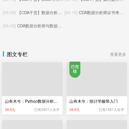
[05-08]
【CDA干货】数据分析与A/B测试：相辅相成的数据决策闭环
[03-10]
CDA数据分析师证书考试体系（更新于2025年05月22日）
[09-03]
CDA数据分析师与数据指标：基础概念与协同逻辑
图文专栏
查看更多
山有木兮：Python数据分析极简入门
山有木兮：统计学极简入门
39.9元
已有2407人在学
39.9元
已有1557人在学