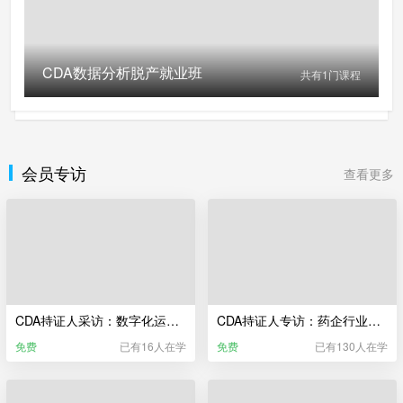
CDA数据分析脱产就业班
共有
1
门课程
会员专访
查看更多
CDA持证人采访：数字化运维转型 为什么是大势所趋？
CDA持证人专访：药企行业，做数据分析师是什么体验？
免费
已有16人在学
免费
已有130人在学