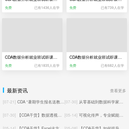
免费
已有1436人在学
免费
已有739人在学
CDA数据分析就业班试听课——Excel业务数据分析（更新于2025年06月）
CDA数据分析就业班试听课——Power BI商业智能分析
免费
已有1835人在学
免费
已有682人在学
最新资讯
查看更多
[07-21]
CDA “暑期学生报名送教材” 活动已开启！
[07-30]
从零基础到数据科学家：CDA三本官方教材全解读
[07-30]
【CDA干货】数据透视表数据批量对应匹配其他工作表的方法与实操应用
[05-14]
可视化传声，专业赋能：CDA数据分析师玩转统计制图核心价值
[05-14]
【CDA干货】Excel卡方检验完整教程：从零上手，轻松搞定统计显著性检验
[05-08]
【CDA干货】如何提升数据分析能力：从入门到精通的系统化成长路径