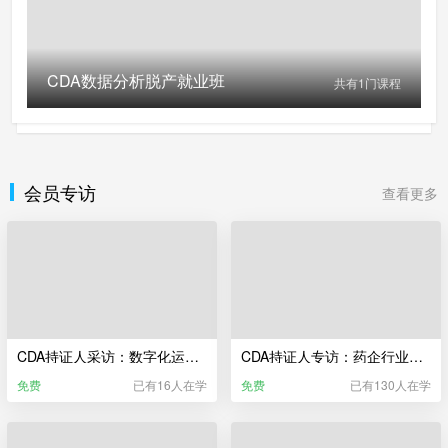
CDA数据分析脱产就业班
共有
1
门课程
会员专访
查看更多
CDA持证人采访：数字化运维转型 为什么是大势所趋？
CDA持证人专访：药企行业，做数据分析师是什么体验？
免费
已有16人在学
免费
已有130人在学