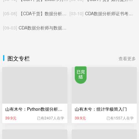
[05-08]
【CDA干货】数据分析与A/B测试：相辅相成的数据决策闭环
[03-10]
CDA数据分析师证书考试体系（更新于2025年05月22日）
[09-03]
CDA数据分析师与数据指标：基础概念与协同逻辑
图文专栏
查看更多
山有木兮：Python数据分析极简入门
山有木兮：统计学极简入门
39.9元
已有2407人在学
39.9元
已有1557人在学