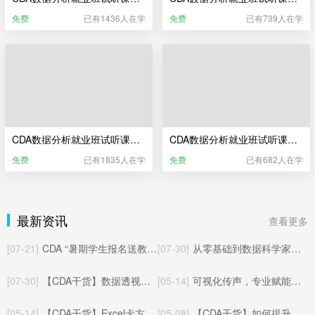
免费
已有1436人在学
免费
已有739人在学
CDA数据分析就业班试听课——Excel业务数据分析（更新于2025年06月）
CDA数据分析就业班试听课——Power BI商业智能分析
免费
已有1835人在学
免费
已有682人在学
最新资讯
查看更多
[07-21]
CDA “暑期学生报名送教材” 活动已开启！
[07-30]
从零基础到数据科学家：CDA三本官方教材全解读
[07-30]
【CDA干货】数据透视表数据批量对应匹配其他工作表的方法与实操应用
[05-14]
可视化传声，专业赋能：CDA数据分析师玩转统计制图核心价值
[05-14]
【CDA干货】Excel卡方检验完整教程：从零上手，轻松搞定统计显著性检验
[05-08]
【CDA干货】如何提升数据分析能力：从入门到精通的系统化成长路径