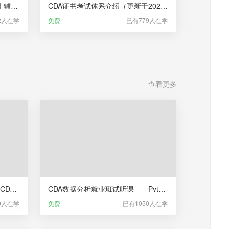
CDA数据分析师®考试 LEVEL III 辅导课（新版）
CDA证书考试体系介绍（更新于2025年5月22日）
2人在学
免费
已有779人在学
查看更多
CDA数据分析就业班试听课——CDA数据分析师教研服务
CDA数据分析就业班试听课——Python编程基础与数据清洗
0人在学
免费
已有1050人在学