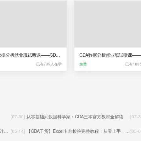
CDA数据分析就业班试听课——CDA数据分析师职业发展服务
已有739人在学
免费
已有183
[07-30]
从零基础到数据科学家：CDA三本官方教材全解读
[07-3
价值
[05-14]
【CDA干货】Excel卡方检验完整教程：从零上手，轻松搞定统计显著性检验
[05-0