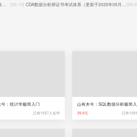
环
[03-10]
CDA数据分析师证书考试体系（更新于2025年05月22日）
[09-0
木兮：统计学极简入门
山有木兮：SQL数据分析极简
已有1557人在学
39.9元
已有129