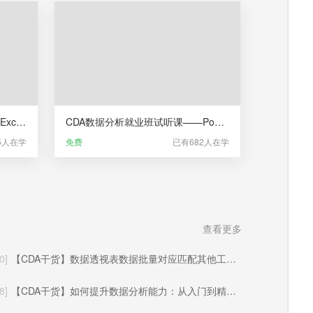
CDA数据分析就业班试听课——Excel业务数据分析（更新于2025年06月）
CDA数据分析就业班试听课——Power BI商业智能分析
5人在学
免费
已有682人在学
查看更多
0]
【CDA干货】数据透视表数据批量对应匹配其他工作表的方法与实操应用
8]
【CDA干货】如何提升数据分析能力：从入门到精通的系统化成长路径