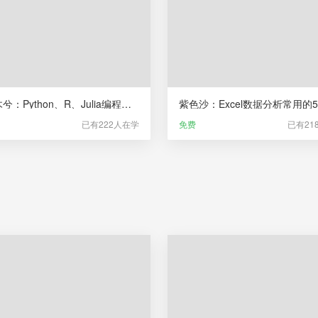
山有木兮：Python、R、Julia编程极简入门
已有222人在学
免费
已有21