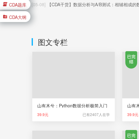
[05-08]
【CDA干货】数据分析与A/B测试：相辅相成的数据决策闭
CDA题库
CDA大纲
图文专栏
山有木兮：Python数据分析极简入门
山有
39.9元
已有2407人在学
39.9元