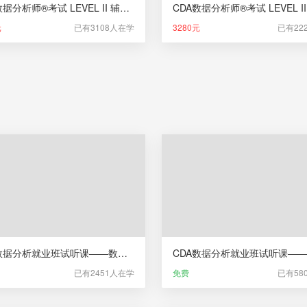
CDA数据分析师®考试 LEVEL II 辅导课（新版）
元
已有3108人在学
3280元
已有22
CDA数据分析就业班试听课——数据科学相关行业及岗位介绍
已有2451人在学
免费
已有58