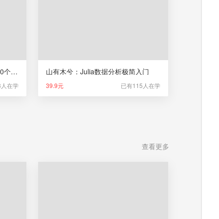
紫色沙：Excel数据分析常用的50个函数
山有木兮：Julia数据分析极简入门
8人在学
39.9元
已有115人在学
查看更多