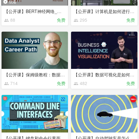
试看
【公开课】BERT神经网络_解释清楚了!
【公开课】计算机是如何进行记忆的？
88
免费
295
免费
【公开课】保姆级教程：数据分析师的职业发展路径
【公开课】数据可视化是如何给报表“注入灵魂”的
714
免费
482
免费
【公开课】键盘和命令行界面是怎么一回事儿
【公开课】自动驾驶车是怎么看路的？