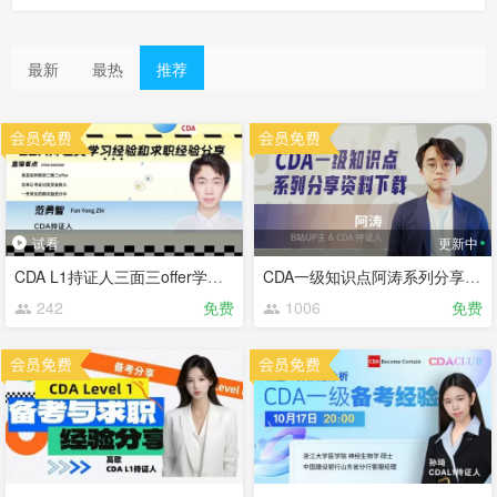
最新
最热
推荐
试看
更新中
CDA L1持证人三面三offer学习经验和求职经验分享【CDA俱乐部会员分享】
CDA一级知识点阿涛系列分享(CDA持证人阿涛串讲一级)【CDA俱乐部会员分享】
242
免费
1006
免费