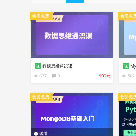
数据思维通识课
M
证
证
637
0
999元
502
试看