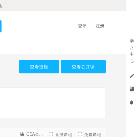
载
登录
注册
学
习
中
心
查看班级
查看公开课
CDA会...
直播课程
免费课程