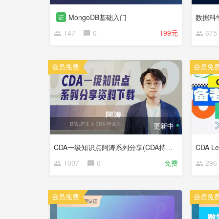
MongoDB基础入门
数据科学
证
147
0
199元
675
更新中
CDA一级知识点阿涛系列分享(CDA持证人阿涛串讲一级)【CDA俱乐部会员分享】
1007
0
免费
296