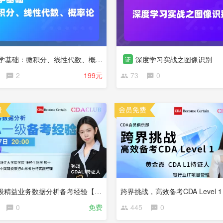
学基础：微积分、线性代数、概率论
深度学习实战之图像识别
证
2
199元
73
0
CDA一级精益业务数据分析备考经验【CDA俱乐部会员分享】
0
免费
445
0