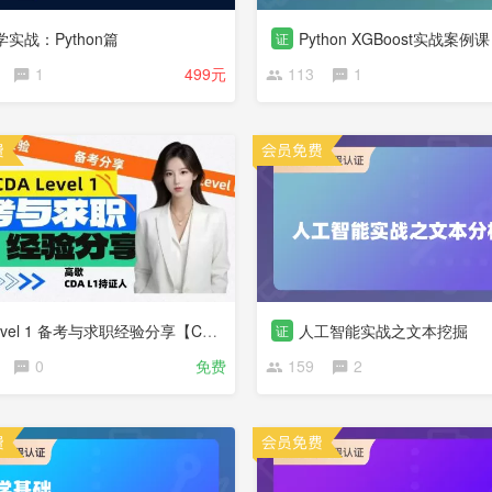
实战：Python篇
Python XGBoost实战案例课
证
1
499元
113
1
CDA Level 1 备考与求职经验分享【CDA俱乐部会员分享】
人工智能实战之文本挖掘
证
0
免费
159
2