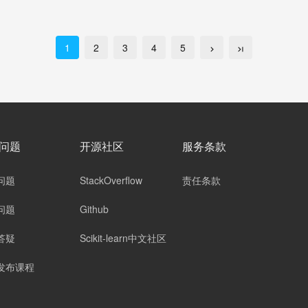
1
2
3
4
5
问题
开源社区
服务条款
问题
StackOverflow
责任条款
问题
Github
答疑
Scikit-learn中文社区
发布课程