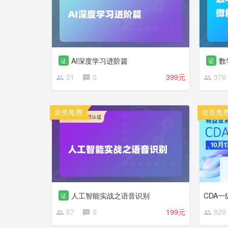
AI深度学习进阶篇
数
证
证
31
0
399元
376
人工智能实战之语音识别
证
57
0
199元
829