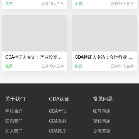
免费
已有15人在学
免费
已有28人在学
CDA持证人专访：产业投资行业 一份好的生产计划 在做之前必须做好哪些准备？
CDA持证人专访：会计行业 对公司经营现状做调研 从哪几个方面入手？
免费
已有99人在学
免费
已有88人在学
关于我们
CDA认证
常见问题
网校简介
CDA考试
账号问题
联系我们
CDA教材
课程问题
加入我们
CDA题库
交流答疑