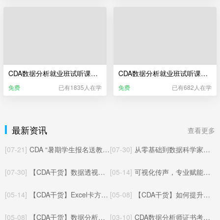
CDA数据分析就业班试听课——Excel业务数据分析（更新于2025年06月）
CDA数据分析就业班试听课——Power BI商业智能分析
免费
已有1835人在学
免费
已有682人在学
最新资讯
查看更多
[07-21]
CDA “暑期学生报名送教材” 活动已开启！
[07-30]
从零基础到数据科学家：CDA三本官方教材全解读
[07-30]
【CDA干货】数据透视表数据批量对应匹配其他工作表的方法与实操应用
[05-14]
可视化传声，专业赋能：CDA数据分析师玩转统计制图核心价值
[05-14]
【CDA干货】Excel卡方检验完整教程：从零上手，轻松搞定统计显著性检验
[05-08]
【CDA干货】如何提升数据分析能力：从入门到精通的系统化成长路径
[05-08]
【CDA干货】数据分析与A/B测试：相辅相成的数据决策闭环
[03-10]
CDA数据分析师证书考试体系（更新于2025年05月22日）