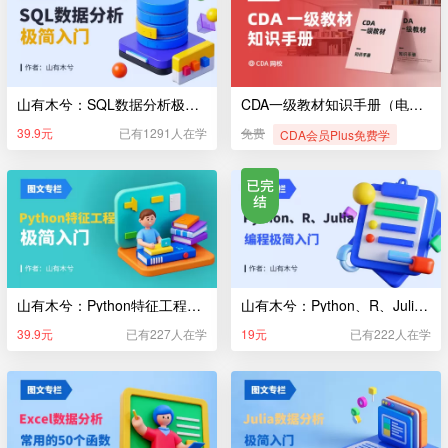
山有木兮：SQL数据分析极简入门
CDA一级教材知识手册（电子版）
39.9元
已有1291人在学
免费
CDA会员Plus免费学
山有木兮：Python特征工程极简入门
山有木兮：Python、R、Julia编程极简入门
39.9元
已有227人在学
19元
已有222人在学