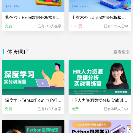
紫色沙：Excel数据分析常用的50个函数
山有木兮：Julia数据分析极简入门
免费
已有218人在学
39.9元
已有115人在学
体验课程
查看更多
深度学习TensorFlow 与 PyTorch训练营（体验课）
HR人力资源数据分析实战训练营（体验课）
免费
已有143人在学
免费
已有345人在学