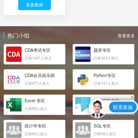
查看教师
热门小组
查看更多
CDA考试专区
题库专区
已有1547人加入
已有563人加入
CDA会员俱乐部
Python专区
已有477人加入
已有151人加入
Excel 专区
数据报告专区
联系客服
已有98人加入
已有71人加入
统计学专区
SQL专区
已有62人加入
已有58人加入