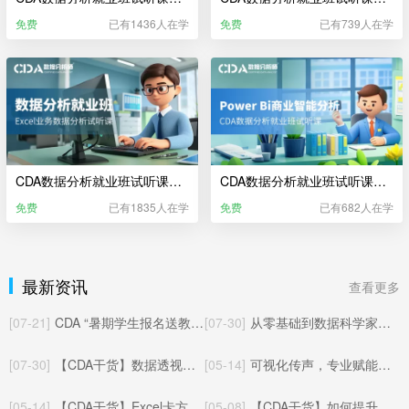
免费
已有1436人在学
免费
已有739人在学
CDA数据分析就业班试听课——Excel业务数据分析（更新于2025年06月）
CDA数据分析就业班试听课——Power BI商业智能分析
免费
已有1835人在学
免费
已有682人在学
最新资讯
查看更多
[07-21]
CDA “暑期学生报名送教材” 活动已开启！
[07-30]
从零基础到数据科学家：CDA三本官方教材全解读
[07-30]
【CDA干货】数据透视表数据批量对应匹配其他工作表的方法与实操应用
[05-14]
可视化传声，专业赋能：CDA数据分析师玩转统计制图核心价值
[05-14]
【CDA干货】Excel卡方检验完整教程：从零上手，轻松搞定统计显著性检验
[05-08]
【CDA干货】如何提升数据分析能力：从入门到精通的系统化成长路径