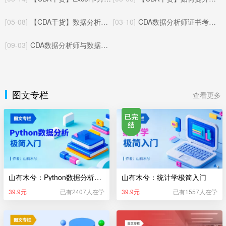
[05-08]
【CDA干货】数据分析与A/B测试：相辅相成的数据决策闭环
[03-10]
CDA数据分析师证书考试体系（更新于2025年05月22日）
[09-03]
CDA数据分析师与数据指标：基础概念与协同逻辑
图文专栏
查看更多
山有木兮：Python数据分析极简入门
山有木兮：统计学极简入门
39.9元
已有2407人在学
39.9元
已有1557人在学