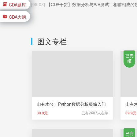
[05-08]
【CDA干货】数据分析与A/B测试：相辅相成的数据决策闭
CDA题库
CDA大纲
图文专栏
山有木兮：Python数据分析极简入门
山有
39.9元
已有2407人在学
39.9元