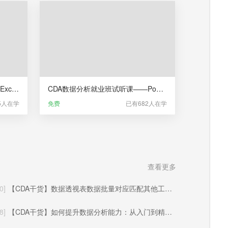
CDA数据分析就业班试听课——Excel业务数据分析（更新于2025年06月）
CDA数据分析就业班试听课——Power BI商业智能分析
5人在学
免费
已有682人在学
查看更多
0]
【CDA干货】数据透视表数据批量对应匹配其他工作表的方法与实操应用
8]
【CDA干货】如何提升数据分析能力：从入门到精通的系统化成长路径