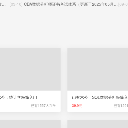
环
[03-10]
CDA数据分析师证书考试体系（更新于2025年05月22日）
[09-0
木兮：统计学极简入门
山有木兮：SQL数据分析极简
已有1557人在学
39.9元
已有129