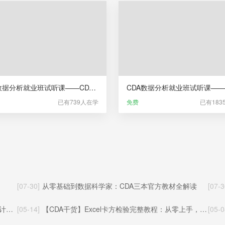
CDA数据分析就业班试听课——CDA数据分析师职业发展服务
已有739人在学
免费
已有183
[07-30]
从零基础到数据科学家：CDA三本官方教材全解读
[07-3
价值
[05-14]
【CDA干货】Excel卡方检验完整教程：从零上手，轻松搞定统计显著性检验
[05-0