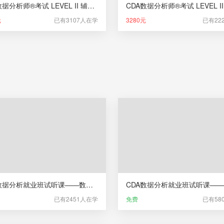
CDA数据分析师®考试 LEVEL II 辅导课（新版）
元
已有3107人在学
3280元
已有22
CDA数据分析就业班试听课——数据科学相关行业及岗位介绍
已有2451人在学
免费
已有58