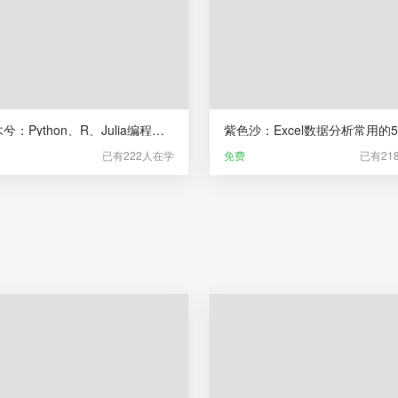
山有木兮：Python、R、Julia编程极简入门
已有222人在学
免费
已有21