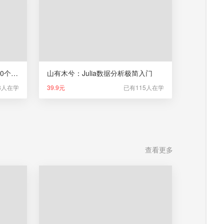
紫色沙：Excel数据分析常用的50个函数
山有木兮：Julia数据分析极简入门
8人在学
39.9元
已有115人在学
查看更多