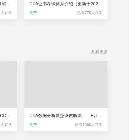
CDA数据分析师®考试 LEVEL III 辅导课（新版）
CDA证书考试体系介绍（更新于2025年5月22日）
2人在学
免费
已有779人在学
查看更多
CDA数据分析就业班试听课——CDA数据分析师教研服务
CDA数据分析就业班试听课——Python编程基础与数据清洗
0人在学
免费
已有1050人在学