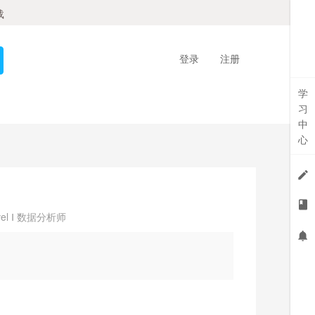
载
登录
注册
学
习
中
心
l Ⅰ 数据分析师