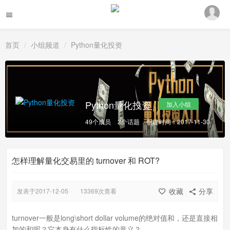
首页
小组频道
Python量化投资
Python量化投资
加入小组
49个成员
2个话题
创建时间：2017-11-30
怎样理解量化交易里的 turnover 和 ROT?
收藏
分享
发表于2017-12-05
13369次查看
turnover一般是long\short dollar volume的绝对值和，还是直接相
加的和呢？它本身有什么指标性的意义？