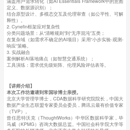
涵盖⽤⼾需求转化（如AI Essentials Framework中的意图
定义、数据源识别）；
结合原型设计、多模态交互及伦理审查（如公平性、可解
释性）。
2. Cynefin框架应对复杂性
分类问题场景：从“清晰规则”到“⽆序混沌”五类；
在复杂域（如需求不确定的AI项⽬）采⽤“小步实验-观测-
响应”策略。
3. 实战融合
案例解析AI落地痛点（如智慧交通系统）；
⼯具演练：需求优先级矩阵、伦理⻛险评估表等。
【讲师介绍】
本次工作坊邀请到常国珍博士亲授。
北京大学管理学博士，CDA数据科学研究院院长，中国大
数据产业生态联盟专家委员会委员，腾讯云最有价值专家
（TVP）。
曾任思特沃克（ThoughtWorks）中华区数据科学家，毕
马威（KPMG）咨询大数据总监。中国社会科学院大学等