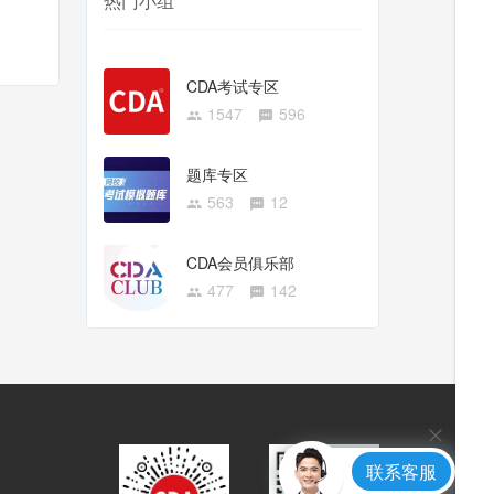
热门小组
CDA考试专区
1547
596
题库专区
563
12
CDA会员俱乐部
477
142
联系客服