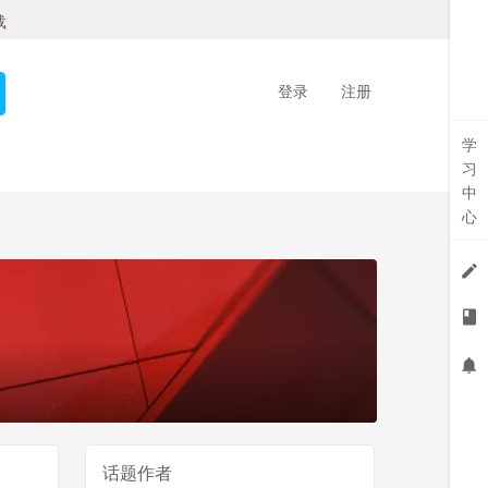
载
登录
注册
学
习
中
心
话题作者