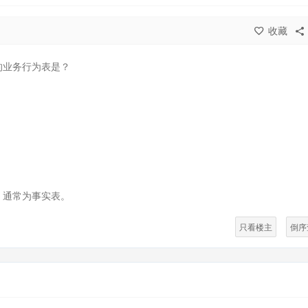
收藏
的业务行为表是？
，通常为事实表。
只看楼主
倒序