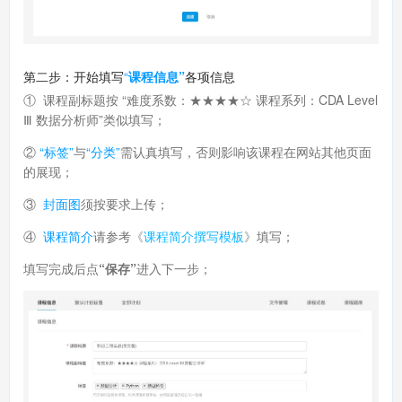
第二步：开始填写
“
课程信息”
各项信息
① 课程副标题按 “难度系数：★★★★☆ 课程系列：CDA Level
Ⅲ 数据分析师”类似填写；
②
“标签”
与
“分类”
需认真填写，否则影响该课程在网站其他页面
的展现；
③
封面图
须按要求上传；
④
课程简介
请参考
《
课程简介撰写模板
》
填写；
填写完成后点
“保存”
进入下一步；