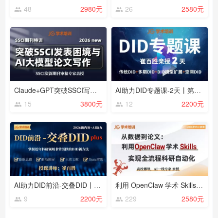
48
2980元
26
2580元
Claude+GPT突破SSCI写作发表困境 2026new
AI助力DID专题课-2天丨第18期
15
3800元
12
2200元
AI助力DID前沿-交叠DID丨第10期
利用 OpenClaw 学术 Skills实现全流程科研自动化【202604】
9
2200元
229
2580元