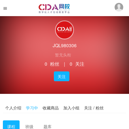
JQL980306
暂无头衔
0
粉丝
｜
0
关注
关注
个人介绍
学习中
收藏商品
加入小组
关注 / 粉丝
课程
班级
题库