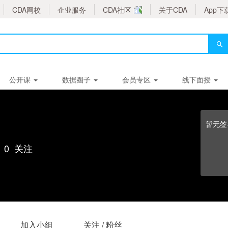
CDA网校
企业服务
CDA社区
关于CDA
App下
公开课
数据圈子
会员专区
线下面授
暂无签
0
关注
加入小组
关注 / 粉丝