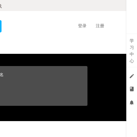
载
登录
注册
学
习
中
心
名