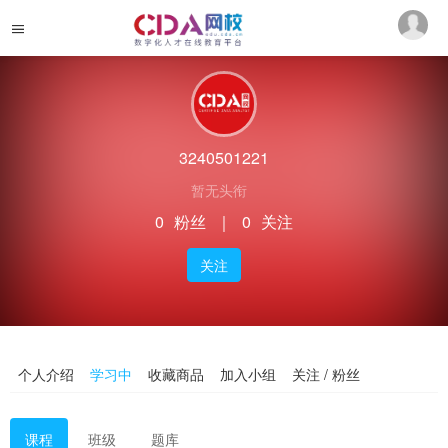
3240501221
暂无头衔
0
粉丝
｜
0
关注
关注
个人介绍
学习中
收藏商品
加入小组
关注 / 粉丝
课程
班级
题库