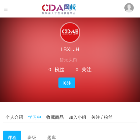
LBXLJH
暂无头衔
0
粉丝
｜
0
关注
关注
个人介绍
学习中
收藏商品
加入小组
关注 / 粉丝
课程
班级
题库