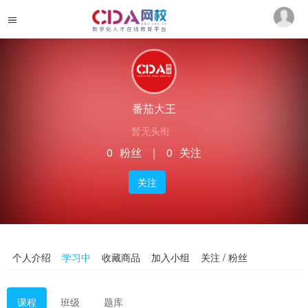
番茄大王
暂无头衔
0
粉丝
｜
0
关注
关注
个人介绍
学习中
收藏商品
加入小组
关注 / 粉丝
课程
班级
题库