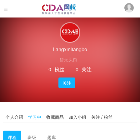
liangxinliangbo
暂无头衔
0
粉丝
｜
0
关注
关注
个人介绍
学习中
收藏商品
加入小组
关注 / 粉丝
课程
班级
题库