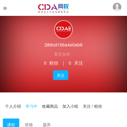
289cd156a4e0eb8
暂无头衔
0
粉丝
｜
0
关注
关注
个人介绍
学习中
收藏商品
加入小组
关注 / 粉丝
课程
班级
题库