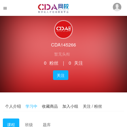
CDA145266
暂无头衔
0
粉丝
｜
0
关注
关注
个人介绍
学习中
收藏商品
加入小组
关注 / 粉丝
课程
班级
题库