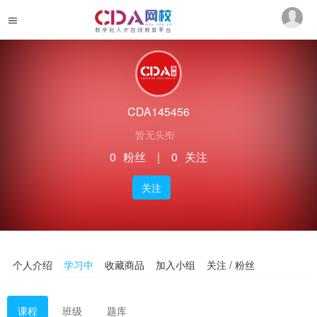
CDA145456
暂无头衔
0
粉丝
｜
0
关注
关注
个人介绍
学习中
收藏商品
加入小组
关注 / 粉丝
课程
班级
题库