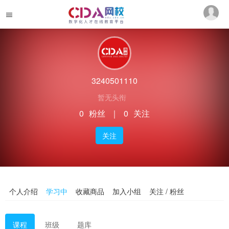
3240501110
暂无头衔
0
粉丝
｜
0
关注
关注
个人介绍
学习中
收藏商品
加入小组
关注 / 粉丝
课程
班级
题库