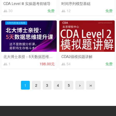
CDA Level Ⅲ 实操题考前辅导
时间序列模型基础
30
免费
12
免费
北大博士亲授：5天数据思维提升课
CDA2级模拟题讲解
1
198.00元
54
免费
1
2
3
4
5