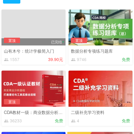
置顶
置顶
已完结
山有木兮：统计学极简入门
数据分析专项练习题库
1557
39.90元
9746
免费
置顶
CDA教材一级：商业数据分析（2025版大纲）
二级补充学习资料
36233
免费
4
免费