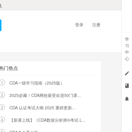
载
登录
注册
学
习
中
心
热门焦点
1
CDA一级学习指南（2025版）
2
2025必藏！CDA网校最受欢迎50门课...
3
CDA 认证考试大纲 2025 重磅更新...
4
【新课上线】《CDA数据分析师®考试 L...