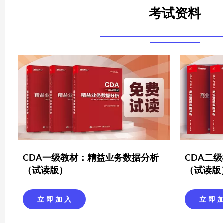
考试资料
CDA一级教材：精益业务数据分析
CDA二
（试读版）
（试读版
立 即 加 入
立 即 