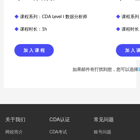
◆
课程系列：CDA Level Ⅰ 数据分析师
◆
课程系列：C
◆
课程时长：1h
◆
课程时长
加 入 课 程
加 入 
如果邮件有打扰到您，您可以选择
关于我们
CDA认证
常见问题
网校简介
CDA考试
账号问题