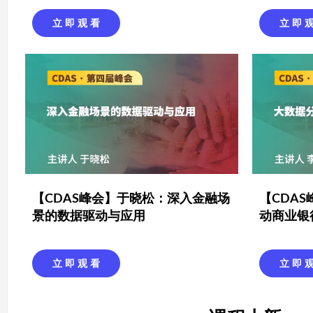
立 即 观 看
立 即 
【CDAS峰会】于晓松：深入金融场
【CDA
景的数据驱动与应用
动商业银
立 即 观 看
立 即 