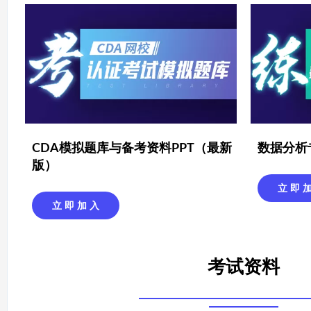
CDA模拟题库与备考资料PPT（最新
数据分析
版）
立 即 
立 即 加 入
考试资料