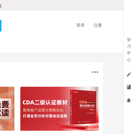
载
登录
注册
学
习
中
心