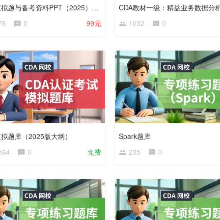
CDA模拟题与备考资料PPT（2025）——考生版
76
0
99元
1032
0
模拟题库（2025版大纲）
Spark题库
564
0
免费
235
0