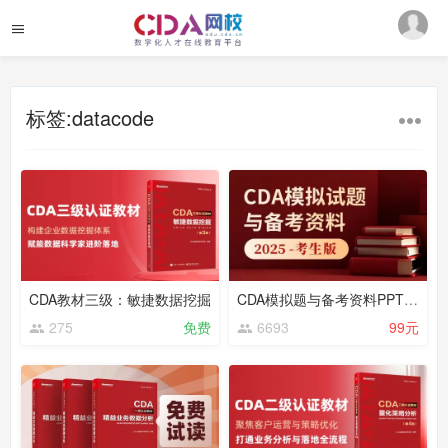
标签:datacode
CDA教材三级：敏捷数据挖掘
CDA模拟题与备考资料PPT（2025）——考生版
275
免费
6693
99元