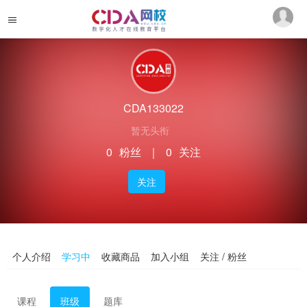
CDA133022
暂无头衔
0
粉丝
｜
0
关注
关注
个人介绍
学习中
收藏商品
加入小组
关注 / 粉丝
课程
班级
题库